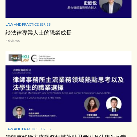
LAW AND PRACTICE SERIES
談法律專業人士的職業成長
46 views
VIDEO
LAW AND PRACTICE SERIES