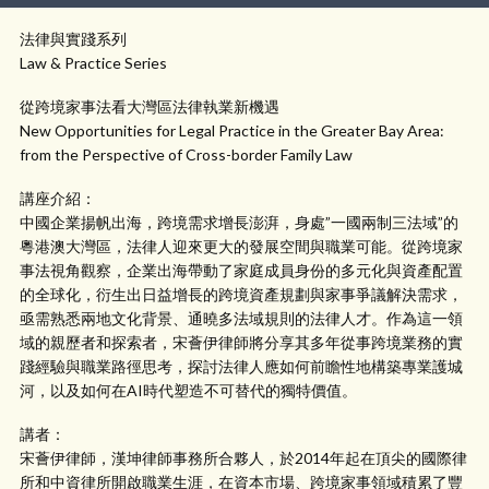
法律與實踐系列
Law & Practice Series
從跨境家事法看大灣區法律執業新機遇
New Opportunities for Legal Practice in the Greater Bay Area:
from the Perspective of Cross-border Family Law
講座介紹：
中國企業揚帆出海，跨境需求增長澎湃，身處”一國兩制三法域”的
粵港澳大灣區，法律人迎來更大的發展空間與職業可能。從跨境家
事法視角觀察，企業出海帶動了家庭成員身份的多元化與資產配置
的全球化，衍生出日益增長的跨境資產規劃與家事爭議解決需求，
亟需熟悉兩地文化背景、通曉多法域規則的法律人才。作為這一領
域的親歷者和探索者，宋薈伊律師將分享其多年從事跨境業務的實
踐經驗與職業路徑思考，探討法律人應如何前瞻性地構築專業護城
河，以及如何在AI時代塑造不可替代的獨特價值。
講者：
宋薈伊律師，漢坤律師事務所合夥人，於2014年起在頂尖的國際律
所和中資律所開啟職業生涯，在資本市場、跨境家事領域積累了豐