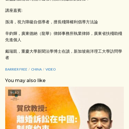
講座嘉賓:
孫濤，視力障礙自倡導者，擅長殘障權利倡導方法論
辛鈞輝，廣東德納（龍華）律師事務所執業律師，廣東省扶殘助殘
先進個人
戴瑞凱，重慶大學新聞法學博士在讀，新加坡南洋理工大學訪問學
者
BARRIER FREE
CHINA
VIDEO
You may also like
VIDEO