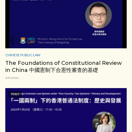
CHINESE PUBLIC LAW
The Foundations of Constitutional Review
in China 中國憲制下合憲性審查的基礎
64 views
VIDEO