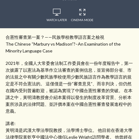
WATCH LATER
CINEMA MODE
合憲性審查第一案？——民族學校教學語言案之檢視
The Chinese “Marbury vs Madison”?–An Examination of the
Minority Language Case
2021年，全國人大常委會法制工作委員會在一份年度報告中，第一
次披露了以憲法為基準作立法審查的案例信息，並宣佈部分省、市
的法規之中有關少數民族學校使用少數民族語言作為教學語言的規
定是不符合憲法的。 這僅僅是一份“審查意見”、而非判決，但仍然
在國內受到普遍歡迎，被認為實現了中國合憲性審查的突破。 在本
講之中，黃明濤教授會介紹本案得以發生的制度改革背景、分析本
案所涉及的法律問題、並評價本案在中國合憲性審查發展進程中的
意義。
講者:
黃明濤是武漢大學法學院教授，法學博士學位。 他目前在香港大學
法律學院黃乾亨中國法中心擔任Leslie Wright訪問學者。 他曾經在