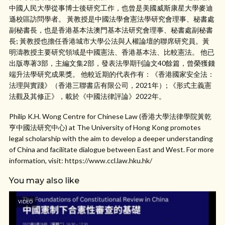
中國人民大學從事博士後研究工作，也曾是美國威斯康星大學麥迪
遜校區訪問學者。 黃教授是中國法學會憲法學研究會理事、秘書處
副秘書長，也是香港基本法澳門基本法研究會理事、秘書處副秘書
長; 黃教授也擔任香港城市大學公法與人權論壇的聯席研究員。黃
明濤教授主要研究領域是中國憲法、香港基本法、比較憲法。 他已
出版專著3部，主編文集2部，發表法學期刊論文40餘篇，曾榮獲錢
端升法學研究成果獎。 他較近期的代表作有：《香港國家安全法：
法理與實踐》（香港三聯書店有限公司，2021年）; 《形式主義憲
法觀及其修正》，載於《中國法律評論》2022年。
Philip K.H. Wong Centre for Chinese Law (香港大學法律學院黃乾
亨中國法研究中心) at The University of Hong Kong promotes
legal scholarship with the aim to develop a deeper understanding
of China and facilitate dialogue between East and West. For more
information, visit: https://www.ccl.law.hku.hk/
You may also like
VIDEO