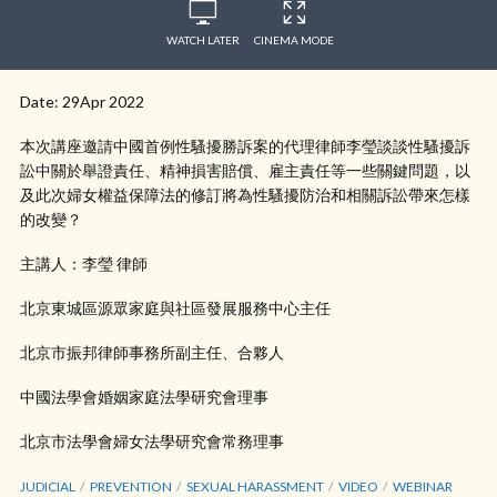
WATCH LATER
CINEMA MODE
Date: 29Apr 2022
本次講座邀請中國首例性騷擾勝訴案的代理律師李瑩談談性騷擾訴
訟中關於舉證責任、精神損害賠償、雇主責任等一些關鍵問題，以
及此次婦女權益保障法的修訂將為性騷擾防治和相關訴訟帶來怎樣
的改變？
主講人：李瑩 律師
北京東城區源眾家庭與社區發展服務中心主任
北京市振邦律師事務所副主任、合夥人
中國法學會婚姻家庭法學研究會理事
北京市法學會婦女法學研究會常務理事
JUDICIAL
PREVENTION
SEXUAL HARASSMENT
VIDEO
WEBINAR